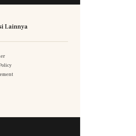
si Lainnya
mer
Policy
sement