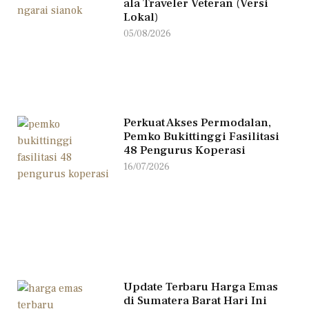
ala Traveler Veteran (Versi
Lokal)
05/08/2026
Perkuat Akses Permodalan,
Pemko Bukittinggi Fasilitasi
48 Pengurus Koperasi
16/07/2026
Update Terbaru Harga Emas
di Sumatera Barat Hari Ini