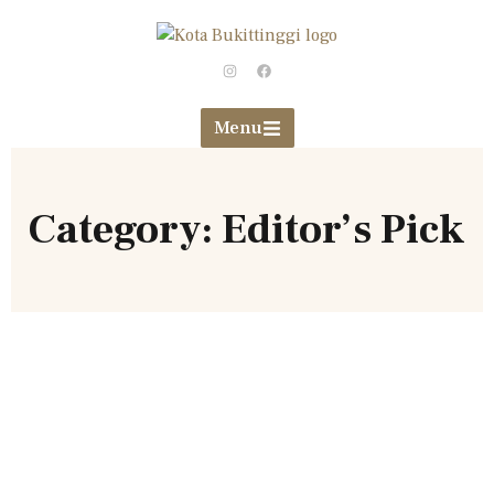
Menu
Category: Editor’s Pick