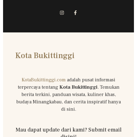
Kota Bukittinggi
KotaBukittinggi.com
adalah pusat informasi
terpercaya tentang
Kota Bukittinggi
. Temukan
berita terkini, panduan wisata, kuliner khas,
budaya Minangkabau, dan cerita inspiratif hanya
di sini.
Mau dapat update dari kami? Submit email
disini!