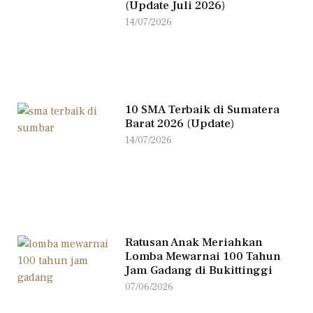
(Update Juli 2026)
14/07/2026
10 SMA Terbaik di Sumatera
Barat 2026 (Update)
14/07/2026
Ratusan Anak Meriahkan
Lomba Mewarnai 100 Tahun
Jam Gadang di Bukittinggi
07/06/2026