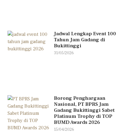
Jadwal Lengkap Event 100
Tahun Jam Gadang di
Bukittinggi
31/05/2026
Borong Penghargaan
Nasional, PT BPRS Jam
Gadang Bukittinggi Sabet
Platinum Trophy di TOP
BUMD Awards 2026
15/04/2026