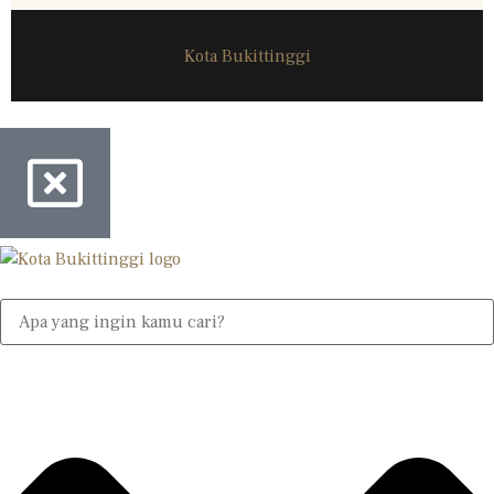
Kota Bukittinggi