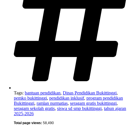
Tags:
bantuan pendidikan
,
Dinas Pendidikan Bukittinggi
,
pemko bukittinggi
,
pendidikan inklusif
,
program pendidikan
Bukittinggi
,
ramlan nurmatias
,
seragam gratis bukittinggi
,
seragam sekolah gratis
,
siswa sd smp bukittinggi
,
tahun ajaran
2025-2026
Total page views:
58,490