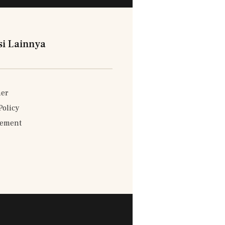
si Lainnya
mer
Policy
sement