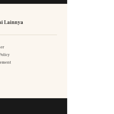
si Lainnya
mer
Policy
sement