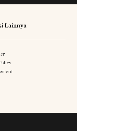
si Lainnya
mer
Policy
sement