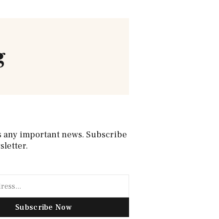
g
s any important news. Subscribe
sletter.
Subscribe Now