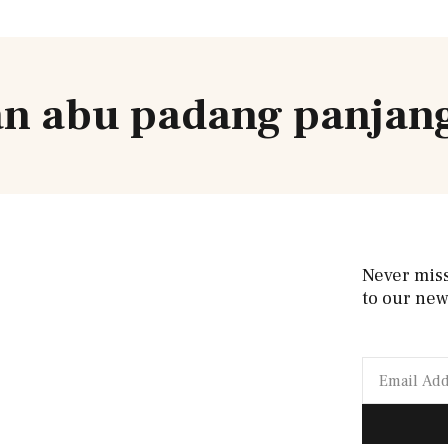
an abu padang panjan
Never mis
to our new