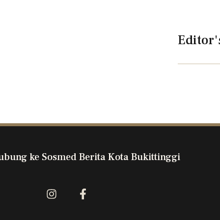
Editor'
ubung ke Sosmed Berita Kota Bukittinggi