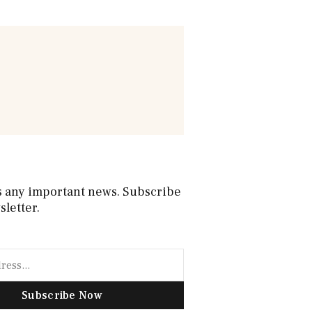
s any important news. Subscribe
sletter.
Subscribe Now