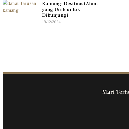
Kamang: Destinasi Alam
yang Unik untuk
Dikunjungi
19/12/2024
Mari Terh