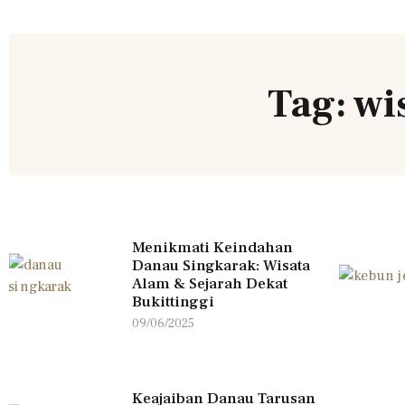
Tag: wi
Menikmati Keindahan
Danau Singkarak: Wisata
Alam & Sejarah Dekat
Bukittinggi
09/06/2025
Keajaiban Danau Tarusan