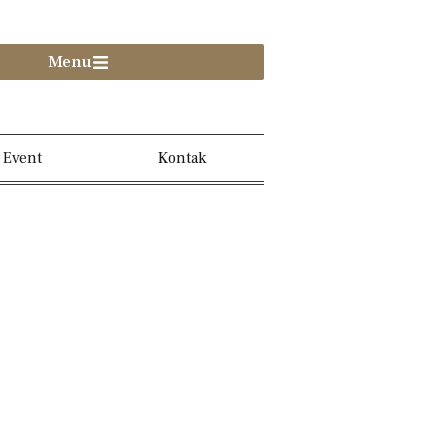
Menu
Event
Kontak