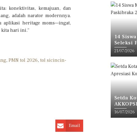
ta: konektivitas, kemajuan, dan
ang, adalah narator modernnya.
u aplikasi heritage moms—ingat,
ita hari ini.”
14 Siswa
Seleksi 
21/07/2026
ang
,
PMN tol 2026
,
tol sicincin-
Setda Ko
AKKOPSI,
16/07/2026
Email