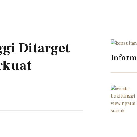
ggi Ditarget
Inform
rkuat