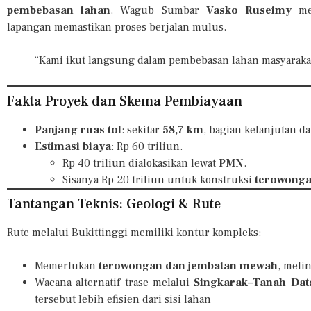
pembebasan lahan
. Wagub Sumbar
Vasko Ruseimy
men
lapangan memastikan proses berjalan mulus.
“Kami ikut langsung dalam pembebasan lahan masyarakat
Fakta Proyek dan Skema Pembiayaan
Panjang ruas tol
: sekitar
58,7 km
, bagian kelanjutan da
Estimasi biaya
: Rp 60 triliun.
Rp 40 triliun dialokasikan lewat
PMN
.
Sisanya Rp 20 triliun untuk konstruksi
terowong
Tantangan Teknis: Geologi & Rute
Rute melalui Bukittinggi memiliki kontur kompleks:
Memerlukan
terowongan dan jembatan mewah
, meli
Wacana alternatif trase melalui
Singkarak–Tanah Dat
tersebut lebih efisien dari sisi lahan