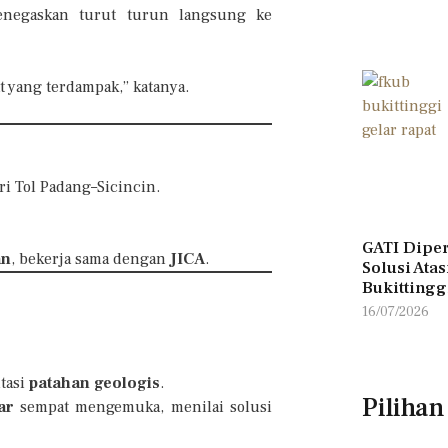
egaskan turut turun langsung ke
 yang terdampak,” katanya.
ri Tol Padang–Sicincin.
GATI Diper
an
, bekerja sama dengan
JICA
.
Solusi Ata
Bukittingg
16/07/2026
ntasi
patahan geologis
.
Pilihan
ar
sempat mengemuka, menilai solusi