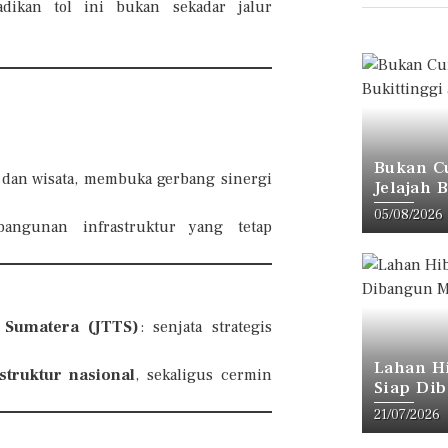
dikan tol ini bukan sekadar jalur
Bukan C
dan wisata, membuka gerbang sinergi
Jelajah 
Veteran 
05/08/2026
gunan infrastruktur yang tetap
 Sumatera (JTTS)
: senjata strategis
Lahan H
struktur nasional
, sekaligus cermin
Siap Di
Bukittin
21/07/2026