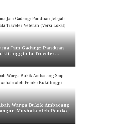
uma Jam Gadang: Panduan
Bukittinggi ala Traveler
(Versi Lokal)
ibah Warga Bukik Ambacang
bangun Mushala oleh Pemko
ggi