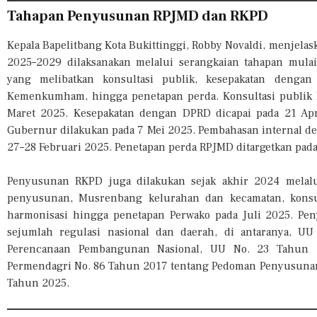
Tahapan Penyusunan RPJMD dan RKPD
Kepala Bapelitbang Kota Bukittinggi, Robby Novaldi, menje
2025–2029 dilaksanakan melalui serangkaian tahapan mulai
yang melibatkan konsultasi publik, kesepakatan denga
Kemenkumham, hingga penetapan perda. Konsultasi publik
Maret 2025. Kesepakatan dengan DPRD dicapai pada 21 Ap
Gubernur dilakukan pada 7 Mei 2025. Pembahasan internal d
27–28 Februari 2025. Penetapan perda RPJMD ditargetkan pad
Penyusunan RKPD juga dilakukan sejak akhir 2024 melalui
penyusunan, Musrenbang kelurahan dan kecamatan, konsul
harmonisasi hingga penetapan Perwako pada Juli 2025. P
sejumlah regulasi nasional dan daerah, di antaranya, U
Perencanaan Pembangunan Nasional, UU No. 23 Tahun 2
Permendagri No. 86 Tahun 2017 tentang Pedoman Penyusunan
Tahun 2025.