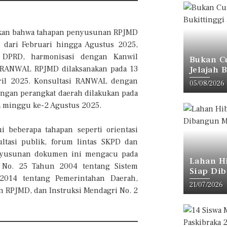
laskan bahwa tahapan penyusunan RPJMD
 dari Februari hingga Agustus 2025,
n DPRD, harmonisasi dengan Kanwil
Bukan C
 RANWAL RPJMD dilaksanakan pada 13
Jelajah 
(Versi L
ril 2025. Konsultasi RANWAL dengan
05/08/2026
engan perangkat daerah dilakukan pada
a minggu ke-2 Agustus 2025.
 beberapa tahapan seperti orientasi
tasi publik, forum lintas SKPD dan
enyusunan dokumen ini mengacu pada
Lahan H
U No. 25 Tahun 2004 tentang Sistem
Siap Di
014 tentang Pemerintahan Daerah,
Bukittin
21/07/2026
 RPJMD, dan Instruksi Mendagri No. 2