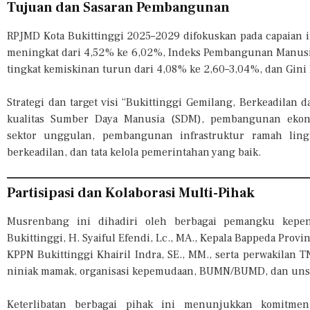
Tujuan dan Sasaran Pembangunan
RPJMD Kota Bukittinggi 2025–2029 difokuskan pada capaian
meningkat dari 4,52% ke 6,02%, Indeks Pembangunan Manusia
tingkat kemiskinan turun dari 4,08% ke 2,60–3,04%, dan Gini 
Strategi dan target visi “Bukittinggi Gemilang, Berkeadila
kualitas Sumber Daya Manusia (SDM), pembangunan ekono
sektor unggulan, pembangunan infrastruktur ramah ling
berkeadilan, dan tata kelola pemerintahan yang baik.
Partisipasi dan Kolaborasi Multi-Pihak
Musrenbang ini dihadiri oleh berbagai pemangku kepe
Bukittinggi, H. Syaiful Efendi, Lc., MA., Kepala Bappeda Provi
KPPN Bukittinggi Khairil Indra, SE., MM., serta perwakilan TNI
niniak mamak, organisasi kepemudaan, BUMN/BUMD, dan unsur
Keterlibatan berbagai pihak ini menunjukkan komitm