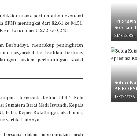
 indikator utama pertumbuhan ekonomi
14 Siswa
 (IPM) meningkat dari 82,61 ke 84,51,
Seleksi 
Rasio turun dari 0,272 ke 0,240.
21/07/2026
n dan Berbudaya” mencakup peningkatan
mi masyarakat berkeadilan berbasis
kungan, sistem perlindungan sosial
Setda Ko
AKKOPSI,
16/07/2026
ntingan, termasuk Ketua DPRD Kota
nsi Sumatera Barat Medi Iswandi, Kepala
, Polri, Kejari Bukittinggi, akademisi,
 vertikal lainnya.
en bersama dalam merumuskan arah