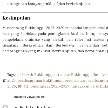
pembangunan kota yang inklusif dan berkelanjutan.
Kesimpulan
Musrenbang Bukittinggi 2025–2029 menandai langkah awal
kota yang berfokus pada peningkatan kualitas hidup masya
pengelolaan drainase yang efektif, dan reformasi sistem 
Gemilang, Berkeadilan dan Berbudaya”, pemerintah k
pembangunan yang inklusif, berkelanjutan, dan berorientasi 
Tags:
air bersih Bukittinggi
,
drainase Bukittinggi
,
Ibnu Asi
2025
,
pembangunan Bukittinggi
,
perencanaan pembanguna
2026
,
RPJMD Bukittinggi 2025–2029
,
tunggakan pajak Buki
Total page views:
58,490
Tim Redaksi
Firdaus