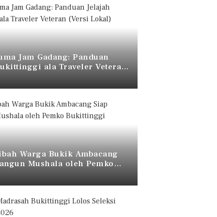
uma Jam Gadang: Panduan
Bukittinggi ala Traveler Veteran
okal)
ibah Warga Bukik Ambacang
bangun Mushala oleh Pemko
ggi