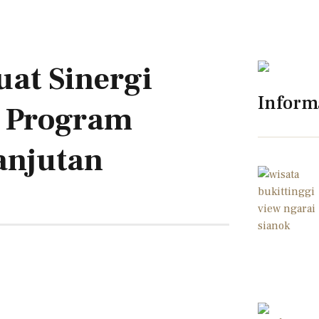
uat Sinergi
Inform
 Program
anjutan