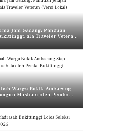
uma Jam Gadang: Panduan
Bukittinggi ala Traveler Veteran
okal)
ibah Warga Bukik Ambacang
bangun Mushala oleh Pemko
ggi