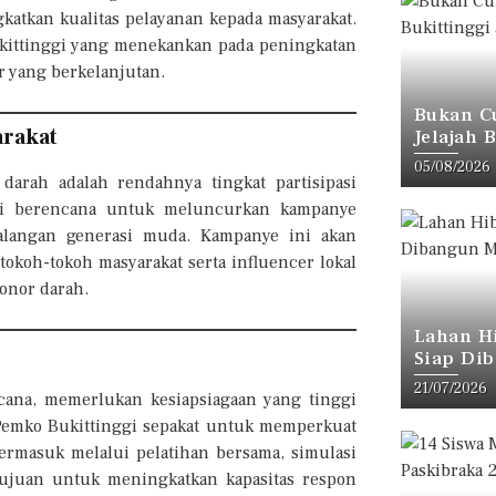
atkan kualitas pelayanan kepada masyarakat.
ukittinggi yang menekankan pada peningkatan
 yang berkelanjutan.
Bukan C
arakat
Jelajah 
(Versi L
05/08/2026
darah adalah rendahnya tingkat partisipasi
ggi berencana untuk meluncurkan kampanye
 kalangan generasi muda. Kampanye ini akan
tokoh-tokoh masyarakat serta influencer lokal
onor darah.
Lahan H
Siap Di
Bukittin
21/07/2026
ncana, memerlukan kesiapsiagaan yang tinggi
Pemko Bukittinggi sepakat untuk memperkuat
ermasuk melalui pelatihan bersama, simulasi
rtujuan untuk meningkatkan kapasitas respon