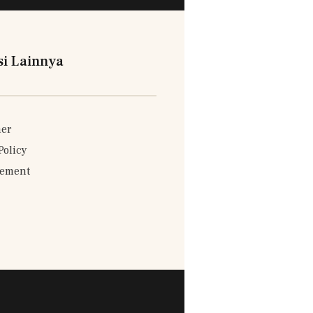
si Lainnya
mer
Policy
sement