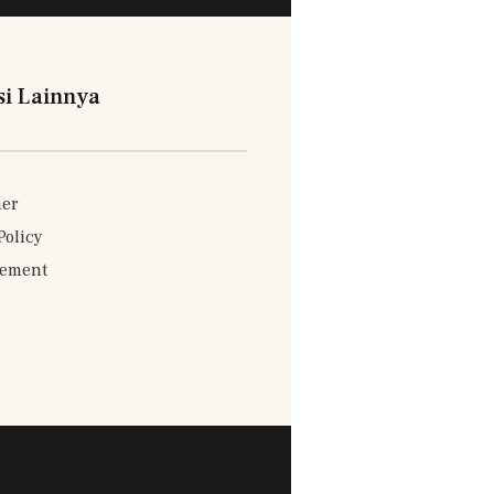
si Lainnya
mer
Policy
sement