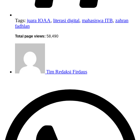
Tags:
juara IOAA
,
literasi digital
,
mahasiswa ITB
,
zahran
fadhlan
Total page views:
58,490
Tim Redaksi
Firdaus