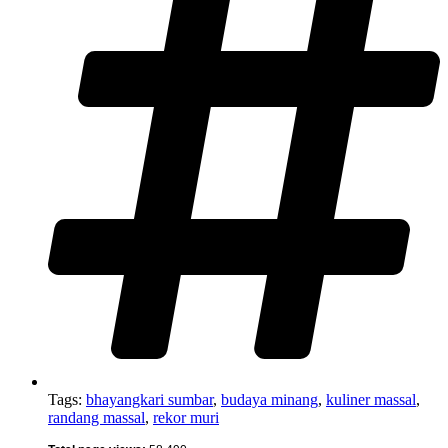
Tags:
bhayangkari sumbar
,
budaya minang
,
kuliner massal
,
randang massal
,
rekor muri